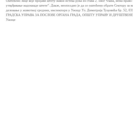
Оштећено лице које пријави штету након истека рока из става 2. овог члана, нема право
утврђивање надокнаде штете“. Дакле, неопходно је да се оштећени обрате Сектору за 
деловање у животној средини, инспектори у Ужицу Ул. Димитрија Туцовића бр. 52, 03
ГРАДСКА УПРАВА ЗА ПОСЛОВЕ ОРГАНА ГРАДА, ОПШТУ УПРАВУ И ДРУШТВЕН
Ужице