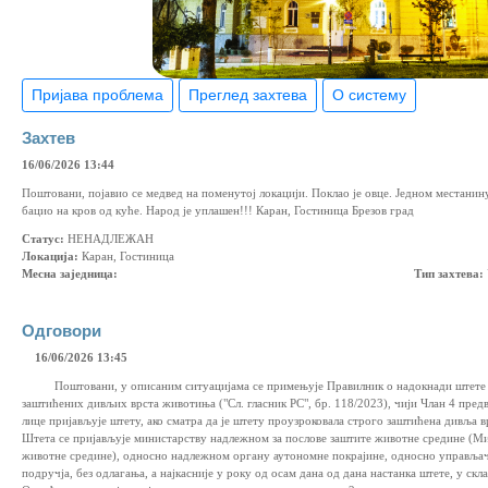
Пријава проблема
Преглед захтева
О систему
Захтев
16/06/2026 13:44
Поштовани, појавио се медвед на поменутој локацији. Поклао је овце. Једном местанин
бацио на кров од куће. Народ је уплашен!!! Каран, Гостиница Брезов град
Статус:
НЕНАДЛЕЖАН
Локација:
Каран, Гостиница
Месна заједница:
Тип захтева:
Одговори
16/06/2026 13:45
Поштовани, у описаним ситуацијама се примењује Правилник о надокнади штете н
заштићених дивљих врста животиња ("Сл. гласник РС", бр. 118/2023), чији Члан 4 пред
лице пријављује штету, ако сматра да је штету проузроковала строго заштићена дивља 
Штета се пријављује министарству надлежном за послове заштите животне средине (М
животне средине), односно надлежном органу аутономне покрајине, односно управља
подручја, без одлагања, а најкасније у року од осам дана од дана настанка штете, у скл