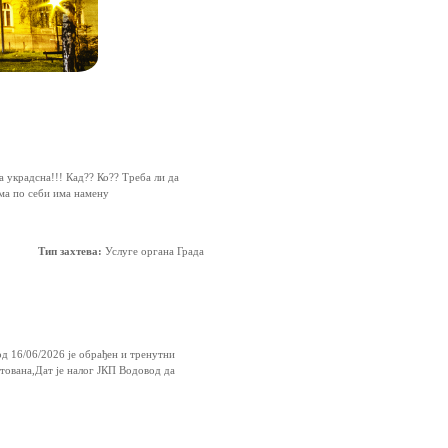
а украдсна!!! Кад?? Ко?? Треба ли да
ама по себи има намену
Тип захтева:
Услуге органа Града
/06/2026 је обрађен и тренутни
ана,Дат је налог ЈКП Водовод да