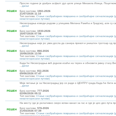
Просле године је урађен асфалт дуз целе улице Михаила Илица. Поцетком 
...
даље
РЕШЕН
Број захтева:
1061-2026
21/07/2026 11:10
Тип захтева:
Стање саобраћајних површина и саобраћајне сигнализације (
некатегорисани путеви)
Нискоградња изводи радове у улицама Милана Ракића и Градској, али су с
...
даље
РЕШЕН
Број захтева:
1033-2026
16/07/2026 07:56
Тип захтева:
Стање саобраћајних површина и саобраћајне сигнализације (
некатегорисани путеви)
Нискоградња није јос увек досла да санира прекоп и уништен тротоар од пр
...
даље
РЕШЕН
Број захтева:
866-2026
16/06/2026 13:50
Тип захтева:
Стање саобраћајних површина и саобраћајне сигнализације (
некатегорисани путеви)
Када ће Нискоградња већ једном изаћи на терен и обновити јавну стазу 
...
даље
РЕШЕН
Број захтева:
811-2026
09/06/2026 07:47
Тип захтева:
Стање саобраћајних површина и саобраћајне сигнализације (
некатегорисани путеви)
Моје питање је за Нискоградњу јер се ради о ЦЕНТРУ града.Када ће бити
...
даље
РЕШЕН
Број захтева:
777-2026
02/06/2026 09:11
Тип захтева:
Стање саобраћајних површина и саобраћајне сигнализације (
некатегорисани путеви)
На месту где је релативно скоро копан канал за гас и где је цео део пута пр
Број захтева:
576-2026
РЕШЕН
21/04/2026 07:39
Тип захтева:
Стање саобраћајних површина и саобраћајне сигнализације (
некатегорисани путеви)