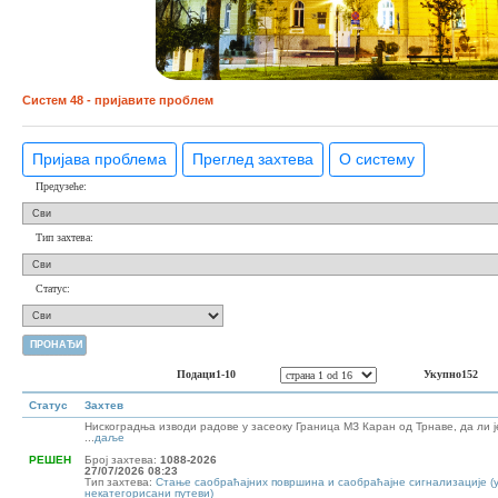
Систем 48 - пријавите проблем
Пријава проблема
Преглед захтева
О систему
Предузеће:
Тип захтева:
Статус:
Подаци1-10
Укупно152
Статус
Захтев
Нискоградња изводи радове у засеоку Граница МЗ Каран од Трнаве, да ли ј
...
даље
РЕШЕН
Број захтева:
1088-2026
27/07/2026 08:23
Тип захтева:
Стање саобраћајних површина и саобраћајне сигнализације (
некатегорисани путеви)