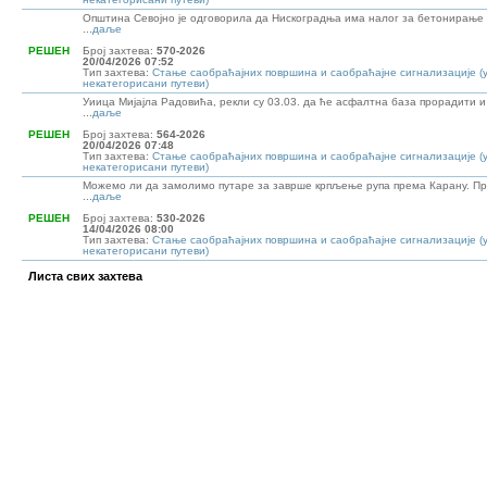
Општина Севојно је одговорила да Нискоградња има налог за бетонирање
...
даље
РЕШЕН
Број захтева:
570-2026
20/04/2026 07:52
Тип захтева:
Стање саобраћајних површина и саобраћајне сигнализације (
некатегорисани путеви)
Уиица Мијајла Радовића, рекли су 03.03. да ће асфалтна база прорадити и
...
даље
РЕШЕН
Број захтева:
564-2026
20/04/2026 07:48
Тип захтева:
Стање саобраћајних површина и саобраћајне сигнализације (
некатегорисани путеви)
Можемо ли да замолимо путаре за заврше крпљење рупа према Карану. Пре
...
даље
РЕШЕН
Број захтева:
530-2026
14/04/2026 08:00
Тип захтева:
Стање саобраћајних површина и саобраћајне сигнализације (
некатегорисани путеви)
Листа свих захтева