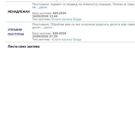
Поштовани, појавио се медвед на поменутој локацији. Поклао је овце
ов ...
даље
НЕНАДЛЕЖАН
Број захтева:
865-2026
16/06/2026 13:44
Тип захтева:
Услуге органа Града
Поштовани, Обраћам вам се као огорчени родитељ детета које свако
десет ...
даље
УПРАВНИ
Број захтева:
826-2026
ПОСТУПАК
10/06/2026 07:35
Тип захтева:
Услуге органа Града
Листа свих захтева