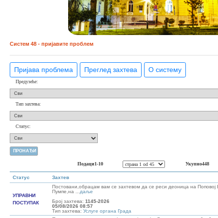
Систем 48 - пријавите проблем
Пријава проблема
Преглед захтева
О систему
Предузеће:
Тип захтева:
Статус:
Подаци1-10
Укупно448
Статус
Захтев
Постовани,обрацам вам се захтевом да се реси деоница на Поповој
Пумпе,на ...
даље
УПРАВНИ
Број захтева:
1145-2026
ПОСТУПАК
05/08/2026 08:57
Тип захтева:
Услуге органа Града