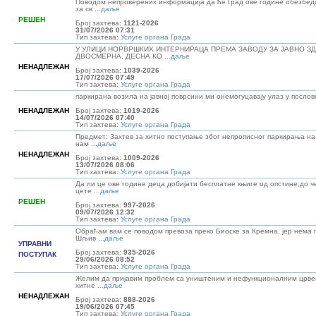
Поводом непроверених информација да ће Град ове године обезбед
за св ...
даље
РЕШЕН
Број захтева:
1121-2026
31/07/2026 07:31
Тип захтева:
Услуге органа Града
У УЛИЦИ НОРВРШКИХ ИНТЕРНИРАЦА ПРЕМА ЗАВОДУ ЗА ЈАВНО З
ДВОСМЕРНА, ДЕСНА КО ...
даље
НЕНАДЛЕЖАН
Број захтева:
1039-2026
17/07/2026 07:49
Тип захтева:
Услуге органа Града
паркирана возила на јавној поврсини ми онемогуцавају улаз у пословн
НЕНАДЛЕЖАН
Број захтева:
1019-2026
14/07/2026 07:40
Тип захтева:
Услуге органа Града
Предмет: Захтев за хитно поступање због непрописног паркирања на
нам ...
даље
НЕНАДЛЕЖАН
Број захтева:
1009-2026
13/07/2026 08:06
Тип захтева:
Услуге органа Града
Да ли це ове године деца добијати бесплатне књиге од опстине,до ч
цете ...
даље
РЕШЕН
Број захтева:
997-2026
09/07/2026 12:32
Тип захтева:
Услуге органа Града
Обраћам вам се поводом превоза преко Биоске за Кремна, јер нема
Шљив ...
даље
УПРАВНИ
Број захтева:
935-2026
ПОСТУПАК
29/06/2026 08:52
Тип захтева:
Услуге органа Града
Желим да пријавим проблем са уништеним и нефункционалним црве
хитне ...
даље
НЕНАДЛЕЖАН
Број захтева:
888-2026
19/06/2026 07:45
Тип захтева:
Услуге органа Града