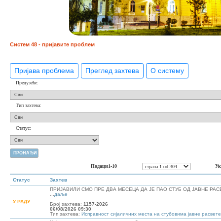
Систем 48 - пријавите проблем
Пријава проблема
Преглед захтева
О систему
Предузеће:
Тип захтева:
Статус:
Подаци1-10
Ук
Статус
Захтев
ПРИЈАВИЛИ СМО ПРЕ ДВА МЕСЕЦА ДА ЈЕ ПАО СТУБ ОД ЈАВНЕ РАСВ
...
даље
У РАДУ
Број захтева:
1157-2026
06/08/2026 09:30
Тип захтева:
Исправност сијаличних места на стубовима јавне расвете