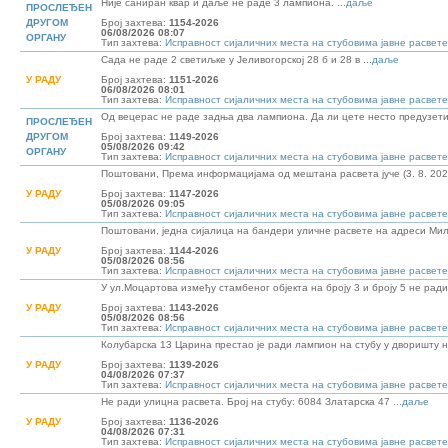
Није саниран квар и даље не раде 3 лампиона. ...
даље
ПРОСЛЕЂЕН
ДРУГОМ
Број захтева:
1154-2026
06/08/2026 08:07
ОРГАНУ
Тип захтева:
Исправност сијаличних места на стубовима јавне расвете
Сада не раде 2 светиљке у Јеливогорској 28 б и 28 в ...
даље
У РАДУ
Број захтева:
1151-2026
06/08/2026 08:01
Тип захтева:
Исправност сијаличних места на стубовима јавне расвете
Од вецерас не раде задња два лампиона. Да ли цете несто предузети?
ПРОСЛЕЂЕН
ДРУГОМ
Број захтева:
1149-2026
05/08/2026 09:42
ОРГАНУ
Тип захтева:
Исправност сијаличних места на стубовима јавне расвете
Поштовани, Према информацијама од мештана расвета јуче (3. 8. 2026.
У РАДУ
Број захтева:
1147-2026
05/08/2026 09:05
Тип захтева:
Исправност сијаличних места на стубовима јавне расвете
Поштовани, једна сијалица на бандери уличне расвете на адреси Ми
У РАДУ
Број захтева:
1144-2026
05/08/2026 08:56
Тип захтева:
Исправност сијаличних места на стубовима јавне расвете
У ул.Моцартова између стамбеног објекта на броју 3 и броју 5 не ради 
У РАДУ
Број захтева:
1143-2026
05/08/2026 08:56
Тип захтева:
Исправност сијаличних места на стубовима јавне расвете
Колубарска 13 Царина престао је ради лампион на стубу у дворишту на
У РАДУ
Број захтева:
1139-2026
04/08/2026 07:37
Тип захтева:
Исправност сијаличних места на стубовима јавне расвете
Не ради улицна расвета. Број на стубу: 6084 Златарска 47 ...
даље
У РАДУ
Број захтева:
1136-2026
04/08/2026 07:31
Тип захтева:
Исправност сијаличних места на стубовима јавне расвете