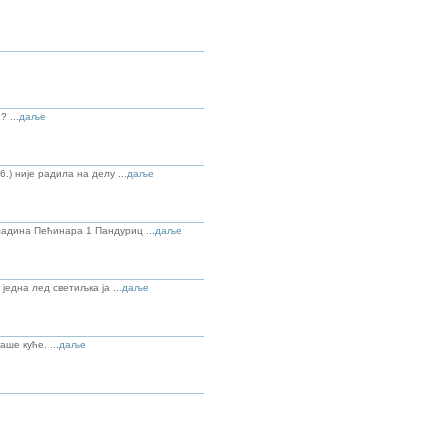
 ...
даље
) није радила на делу ...
даље
ладина Пећинара 1 Пандуриц ...
даље
једна лед светиљка ја ...
даље
ше куће. ...
даље